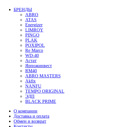
БРЕНДЫ
ABRO
ATAS
Energizer
LIMROY
PINGO
PLAK
POXIPOL
Re Marco
WD-40
Астат
Ярпожинвест
RM40
ABRO MASTERS
Akfix
NANFU
TEMPO ORIGINAL
ЭДП
BLACK PRIME
О компании
Доставка и оплата
Обмен и возврат
Контакты