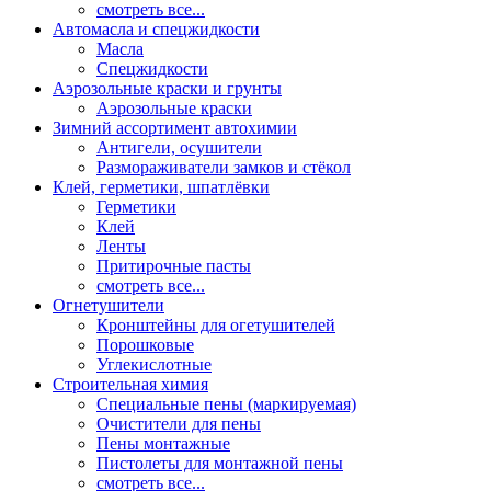
смотреть все...
Автомасла и спецжидкости
Масла
Спецжидкости
Аэрозольные краски и грунты
Аэрозольные краски
Зимний ассортимент автохимии
Антигели, осушители
Размораживатели замков и стёкол
Клей, герметики, шпатлёвки
Герметики
Клей
Ленты
Притирочные пасты
смотреть все...
Огнетушители
Кронштейны для огетушителей
Порошковые
Углекислотные
Строительная химия
Специальные пены (маркируемая)
Очистители для пены
Пены монтажные
Пистолеты для монтажной пены
смотреть все...