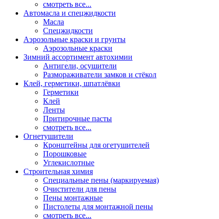
смотреть все...
Автомасла и спецжидкости
Масла
Спецжидкости
Аэрозольные краски и грунты
Аэрозольные краски
Зимний ассортимент автохимии
Антигели, осушители
Размораживатели замков и стёкол
Клей, герметики, шпатлёвки
Герметики
Клей
Ленты
Притирочные пасты
смотреть все...
Огнетушители
Кронштейны для огетушителей
Порошковые
Углекислотные
Строительная химия
Специальные пены (маркируемая)
Очистители для пены
Пены монтажные
Пистолеты для монтажной пены
смотреть все...