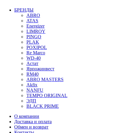
БРЕНДЫ
ABRO
ATAS
Energizer
LIMROY
PINGO
PLAK
POXIPOL
Re Marco
WD-40
Астат
Ярпожинвест
RM40
ABRO MASTERS
Akfix
NANFU
TEMPO ORIGINAL
ЭДП
BLACK PRIME
О компании
Доставка и оплата
Обмен и возврат
Контакты