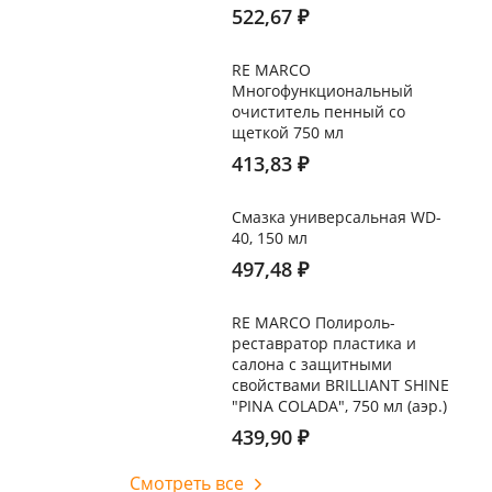
522,67
₽
RE MARCO
Многофункциональный
очиститель пенный со
щеткой 750 мл
413,83
₽
Смазка универсальная WD-
40, 150 мл
497,48
₽
RE MARCO Полироль-
реставратор пластика и
салона с защитными
свойствами BRILLIANT SHINE
"PINA COLADA", 750 мл (аэр.)
439,90
₽
Смотреть все