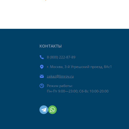
КОНТАКТЫ
8 (800) 222-87-89
г. Москва, 3-й Угрешский проезд, 8Ас1
zakaz@limroy.ru
Режим работы:
Пн-Пт 9:00—23:00; Сб-Вс 10:00-20:00