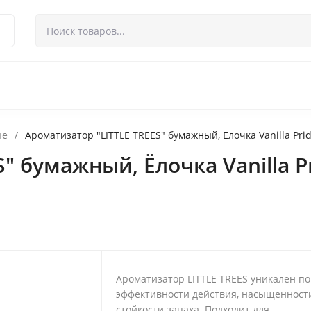
 возврат
Контакты
ые
/
Ароматизатор "LITTLE TREES" бумажный, Ёлочка Vanilla Pr
S" бумажный, Ёлочка Vanilla 
Ароматизатор LITTLE TREES уникален по
эффективности действия, насыщенност
стойкости запаха. Подходит для