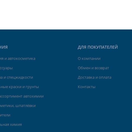
НИЯ
ДЛЯ ПОКУПАТЕЛЕЙ
я и автокосметика
О компании
ессуары
Обмен и возврат
а и спецжидкости
Доставка и оплата
ные краски и грунты
Контакты
ассортимент автохимии
рметики, шпатлёвки
ители
льная химия