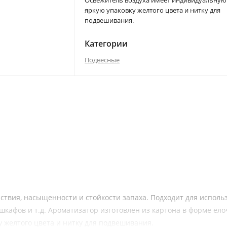
Освежитель воздуха имеет индивидуальную
яркую упаковку желтого цвета и нитку для
подвешивания.
Категории
Подвесные
ствия, насыщенности и стойкости запаха. Подходит для исполь
шкафов и т.д. Ароматизатор изготовлен из картона в форме ёло
 желтого цвета и нитку для подвешивания.