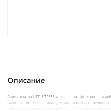
Описание
Характеристики
Отзывы (0)
Описание
Ароматизатор LITTLE TREES уникален по эффективности дей
салоне автомобиля, а также для дома и любых помещений, 
Освежитель воздуха имеет индивидуальную яркую упаковку