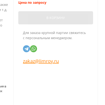
Цена по запросу
также
 т.д.
В КОРЗИНУ
ет
го
Для заказа крупной партии свяжитесь
с персональным менеджером.
zakaz@limroy.ru
ия в
ых