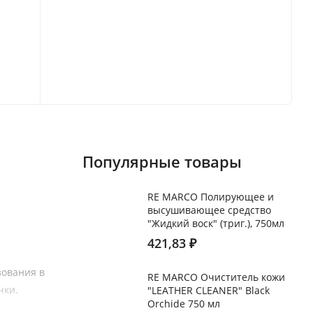
Популярные товары
RE MARCO Полирующее и
высушивающее средство
"Жидкий воск" (триг.), 750мл
421,83
₽
зования в
RE MARCO Очиститель кожи
чки.
"LEATHER CLEANER" Black
Orchide 750 мл