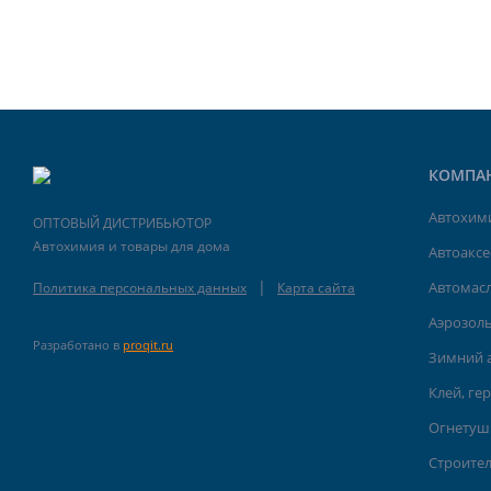
КОМПА
Автохими
ОПТОВЫЙ ДИСТРИБЬЮТОР
Автохимия и товары для дома
Автоакс
|
Автомасл
Политика персональных данных
Карта сайта
Аэрозоль
Разработано в
proqit.ru
Зимний 
Клей, ге
Огнетуш
Строите