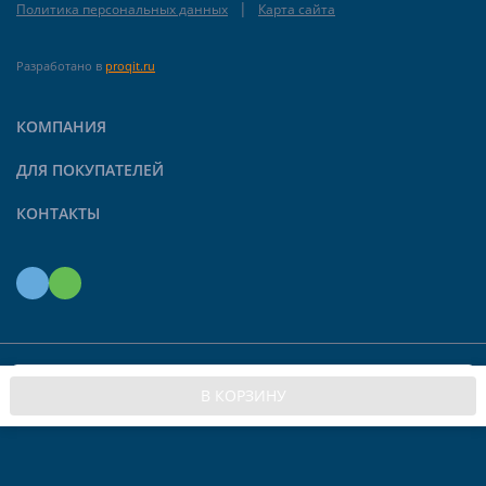
|
Политика персональных данных
Карта сайта
Разработано в
proqit.ru
КОМПАНИЯ
ДЛЯ ПОКУПАТЕЛЕЙ
КОНТАКТЫ
Мы используем файлы cookie, чтобы сайт был лучше
© 2026 Limroy. Все права защищены
OK
В КОРЗИНУ
для вас.