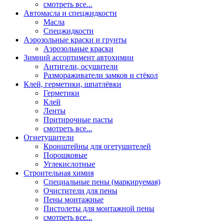
смотреть все...
Автомасла и спецжидкости
Масла
Спецжидкости
Аэрозольные краски и грунты
Аэрозольные краски
Зимний ассортимент автохимии
Антигели, осушители
Размораживатели замков и стёкол
Клей, герметики, шпатлёвки
Герметики
Клей
Ленты
Притирочные пасты
смотреть все...
Огнетушители
Кронштейны для огетушителей
Порошковые
Углекислотные
Строительная химия
Специальные пены (маркируемая)
Очистители для пены
Пены монтажные
Пистолеты для монтажной пены
смотреть все...