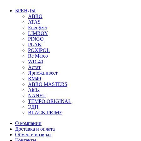
БРЕНДЫ
ABRO
ATAS
Energizer
LIMROY
PINGO
PLAK
POXIPOL
Re Marco
WD-40
Астат
Ярпожинвест
RM40
ABRO MASTERS
Akfix
NANFU
TEMPO ORIGINAL
ЭДП
BLACK PRIME
О компании
Доставка и оплата
Обмен и возврат
Контакты