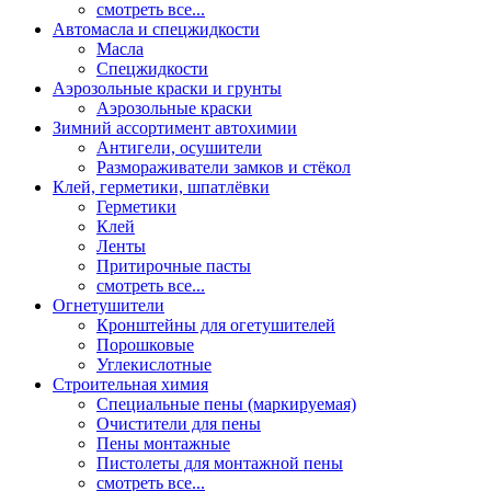
смотреть все...
Автомасла и спецжидкости
Масла
Спецжидкости
Аэрозольные краски и грунты
Аэрозольные краски
Зимний ассортимент автохимии
Антигели, осушители
Размораживатели замков и стёкол
Клей, герметики, шпатлёвки
Герметики
Клей
Ленты
Притирочные пасты
смотреть все...
Огнетушители
Кронштейны для огетушителей
Порошковые
Углекислотные
Строительная химия
Специальные пены (маркируемая)
Очистители для пены
Пены монтажные
Пистолеты для монтажной пены
смотреть все...