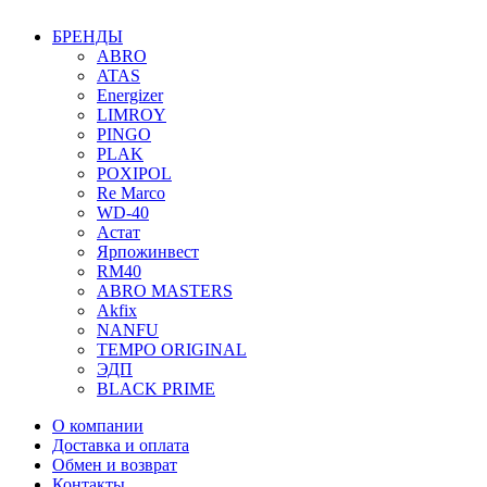
БРЕНДЫ
ABRO
ATAS
Energizer
LIMROY
PINGO
PLAK
POXIPOL
Re Marco
WD-40
Астат
Ярпожинвест
RM40
ABRO MASTERS
Akfix
NANFU
TEMPO ORIGINAL
ЭДП
BLACK PRIME
О компании
Доставка и оплата
Обмен и возврат
Контакты