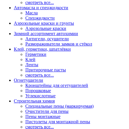
смотреть все...
Автомасла и спецжидкости
Масла
Спецжидкости
Аэрозольные краски и грунты
Аэрозольные краски
Зимний ассортимент автохимии
Антигели, осушители
Размораживатели замков и стёкол
Клей, герметики, шпатлёвки
Герметики
Клей
Ленты
Притирочные пасты
смотреть все...
Огнетушители
Кронштейны для огетушителей
Порошковые
Углекислотные
Строительная химия
Специальные пены (маркируемая)
Очистители для пены
Пены монтажные
Пистолеты для монтажной пены
смотреть все...