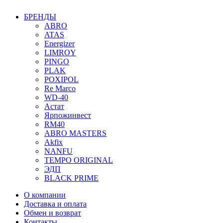
БРЕНДЫ
ABRO
ATAS
Energizer
LIMROY
PINGO
PLAK
POXIPOL
Re Marco
WD-40
Астат
Ярпожинвест
RM40
ABRO MASTERS
Akfix
NANFU
TEMPO ORIGINAL
ЭДП
BLACK PRIME
О компании
Доставка и оплата
Обмен и возврат
Контакты