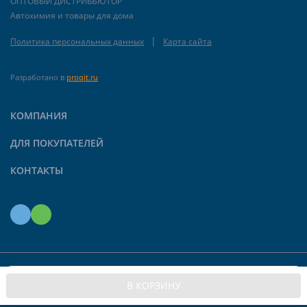
ОПТОВЫЙ ДИСТРИБЬЮТОР
Автохимия и товары для дома
|
Политика персональных данных
Карта сайта
Разработано в
proqit.ru
КОМПАНИЯ
ДЛЯ ПОКУПАТЕЛЕЙ
КОНТАКТЫ
Мы используем файлы cookie, чтобы сайт был лучше
© 2026 Limroy. Все права защищены
OK
В КОРЗИНУ
для вас.