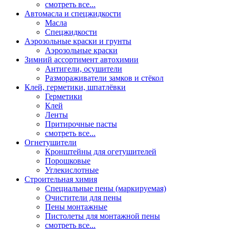
смотреть все...
Автомасла и спецжидкости
Масла
Спецжидкости
Аэрозольные краски и грунты
Аэрозольные краски
Зимний ассортимент автохимии
Антигели, осушители
Размораживатели замков и стёкол
Клей, герметики, шпатлёвки
Герметики
Клей
Ленты
Притирочные пасты
смотреть все...
Огнетушители
Кронштейны для огетушителей
Порошковые
Углекислотные
Строительная химия
Специальные пены (маркируемая)
Очистители для пены
Пены монтажные
Пистолеты для монтажной пены
смотреть все...