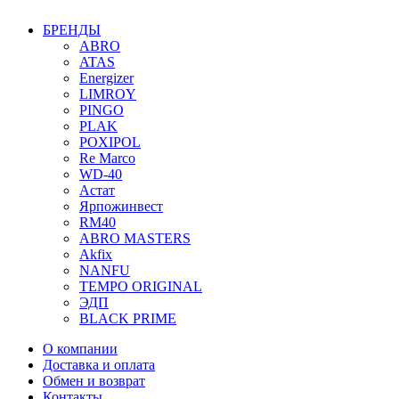
БРЕНДЫ
ABRO
ATAS
Energizer
LIMROY
PINGO
PLAK
POXIPOL
Re Marco
WD-40
Астат
Ярпожинвест
RM40
ABRO MASTERS
Akfix
NANFU
TEMPO ORIGINAL
ЭДП
BLACK PRIME
О компании
Доставка и оплата
Обмен и возврат
Контакты