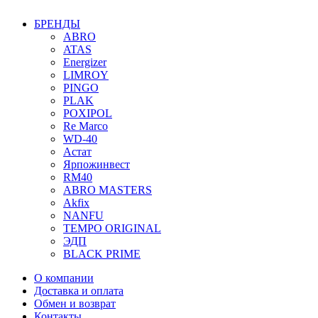
БРЕНДЫ
ABRO
ATAS
Energizer
LIMROY
PINGO
PLAK
POXIPOL
Re Marco
WD-40
Астат
Ярпожинвест
RM40
ABRO MASTERS
Akfix
NANFU
TEMPO ORIGINAL
ЭДП
BLACK PRIME
О компании
Доставка и оплата
Обмен и возврат
Контакты