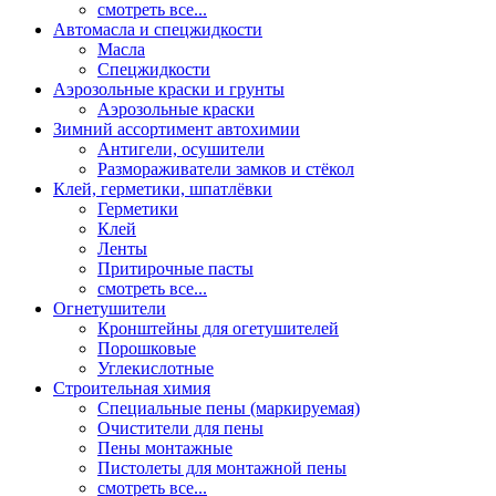
смотреть все...
Автомасла и спецжидкости
Масла
Спецжидкости
Аэрозольные краски и грунты
Аэрозольные краски
Зимний ассортимент автохимии
Антигели, осушители
Размораживатели замков и стёкол
Клей, герметики, шпатлёвки
Герметики
Клей
Ленты
Притирочные пасты
смотреть все...
Огнетушители
Кронштейны для огетушителей
Порошковые
Углекислотные
Строительная химия
Специальные пены (маркируемая)
Очистители для пены
Пены монтажные
Пистолеты для монтажной пены
смотреть все...