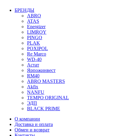
БРЕНДЫ
ABRO
ATAS
Energizer
LIMROY
PINGO
PLAK
POXIPOL
Re Marco
WD-40
Астат
Ярпожинвест
RM40
ABRO MASTERS
Akfix
NANFU
TEMPO ORIGINAL
ЭДП
BLACK PRIME
О компании
Доставка и оплата
Обмен и возврат
Контакты