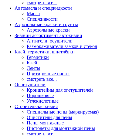
смотреть все...
Автомасла и спецжидкости
Масла
Спецжидкости
Аэрозольные краски и грунты
Аэрозольные краски
Зимний ассортимент автохимии
Антигели, осушители
Размораживатели замков и стёкол
Клей, герметики, шпатлёвки
Герметики
Клей
Ленты
Притирочные пасты
смотреть все...
Огнетушители
Кронштейны для огетушителей
Порошковые
Углекислотные
Строительная химия
Специальные пены (маркируемая)
Очистители для пены
Пены монтажные
Пистолеты для монтажной пены
смотреть все...