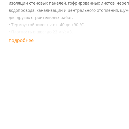
изоляции стеновых панелей, гофрированных листов, черепи
водопровода, канализации и центрального отопления, шум
для других строительных работ.
• Термоустойчивость: от -40 до +90 °С.
• Плотность в шве: до 22 мг/см3.
• Выход: 65/70 л.
подробнее
• Срок годности: 18 мес.
• Объем баллона 1000мл.
• Клапан: под монтажный пистолет.