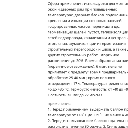
Сфера применения: используется для монта
окон и дверных рам при повышенных
температурах, дверных блоков, подоконник
крепления и изоляции стеновых панелей,
гофрированных листов, черепицы и др.;
герметизации щелей, пустот, теплоизоляци
сетей водопровода, канализации и централ
отопления, шумоизоляции и герметизации
строительных перегородок и швов, а также 
других строительных работ. Вторичное
расширение до 30%. Время образования пл
(первичное отверждение): 6 мин, пена не
прилипает к предмету; время предваритель
обработки: 25-40 мин; время полного
отверждения: 17 ч. Температура применения
+5 до +35 °С. Термоустойчивость: от -40 до +9
Плотность в шве: до 22 мг/см3.
применение:
1. Перед применением выдержать баллон п
температуре от +18˚С до +25˚С не менее 4 ч
2. Перед использованием баллон тщательно
растрясти в течение 30 секунд. 3. Снять защ