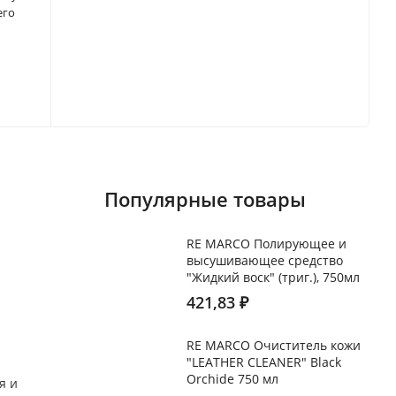
его
Популярные товары
RE MARCO Полирующее и
высушивающее средство
"Жидкий воск" (триг.), 750мл
421,83
₽
RE MARCO Очиститель кожи
"LEATHER CLEANER" Black
Orchide 750 мл
я и