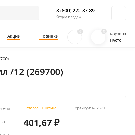
8 (800) 222-87-89
Отдел продаж
0
0
Корзина
Акции
Новинки
Пусто
700)
 /12 (269700)
Осталась 1 штука
Артикул:
R87S70
етняя
401,67
₽
ных
ия и