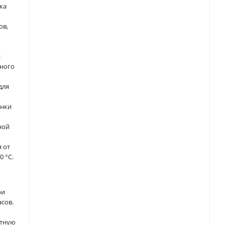
жа
ов,
и
ьного
для
енки
ной
 от
0 °С.
ри
асов.
итную