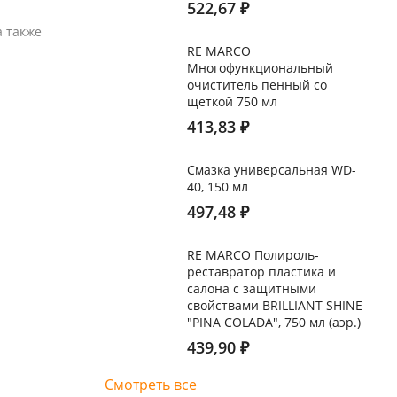
522,67
₽
а также
RE MARCO
Многофункциональный
очиститель пенный со
щеткой 750 мл
413,83
₽
Смазка универсальная WD-
40, 150 мл
497,48
₽
RE MARCO Полироль-
реставратор пластика и
салона с защитными
свойствами BRILLIANT SHINE
"PINA COLADA", 750 мл (аэр.)
439,90
₽
Смотреть все