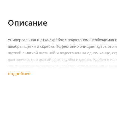
Описание
Характеристики
Отзывы (0)
Описание
Универсальная щетка-скребок с водосгоном, необходимая в
швабры, щетки и скребка. Эффективно очищает кузов ото л
щеткой с мягкой щетиной и водосгоном на одном конце, ск
долговечность и долгий срок службы изделия. Удобен в ис
Touch, которая гарантирует удобство использования и защ
подробнее