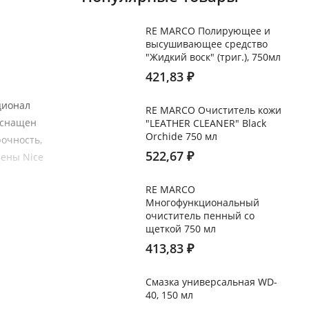
RE MARCO Полирующее и
высушивающее средство
"Жидкий воск" (триг.), 750мл
421,83
₽
ционал
RE MARCO Очиститель кожи
оснащен
"LEATHER CLEANER" Black
Orchide 750 мл
рочность,
522,67
₽
пены Nice
RE MARCO
Многофункциональный
очиститель пенный со
щеткой 750 мл
413,83
₽
Смазка универсальная WD-
40, 150 мл