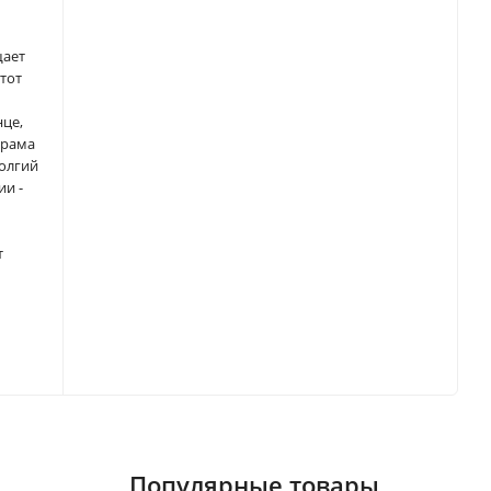
щает
Этот
нце,
 рама
долгий
ии -
т
Популярные товары