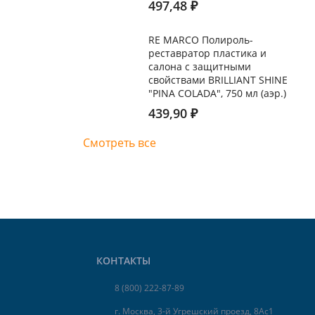
497,48
₽
RE MARCO Полироль-
реставратор пластика и
салона с защитными
свойствами BRILLIANT SHINE
"PINA COLADA", 750 мл (аэр.)
439,90
₽
Смотреть все
КОНТАКТЫ
8 (800) 222-87-89
г. Москва, 3-й Угрешский проезд, 8Ас1