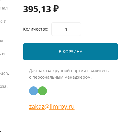
у
395,13
₽
онал
а и
Количество:
ля
В КОРЗИНУ
ь и
Для заказа крупной партии свяжитесь
uch,
с персональным менеджером.
оза.
zakaz@limroy.ru
,