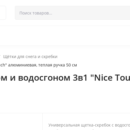
 возврат
Контакты
/
Щётки для снега и скребки
uch" алюминиевая, теплая ручка 50 см
ом и водосгоном 3в1 "Nice To
Универсальная щетка-скребок с водосг